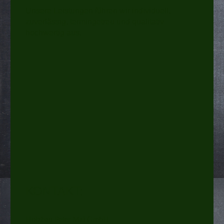
Unsere Leistungen führen wir individuell,
zuverlässig, termingetreu und qualitativ
hochwertig aus.
KONTAKT:
Holzbau Peter Mai GmbH