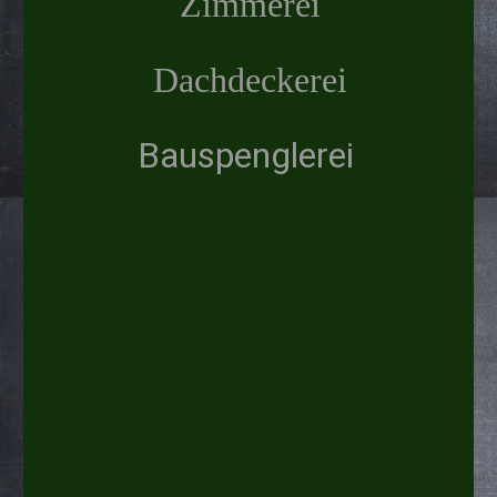
Zimmerei
Dachdeckerei
Bauspenglerei
Herzlich Willkommen
auf unserer
Webseite!
Wir bieten Ihnen Beratung, Planung und
Ausführung aus einer Hand.