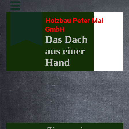
Toggle
navigation
en
Holzbau Peter Mai
e
GmbH
nfigurator
Das Dach
aus einer
um
Hand
utzerklärung