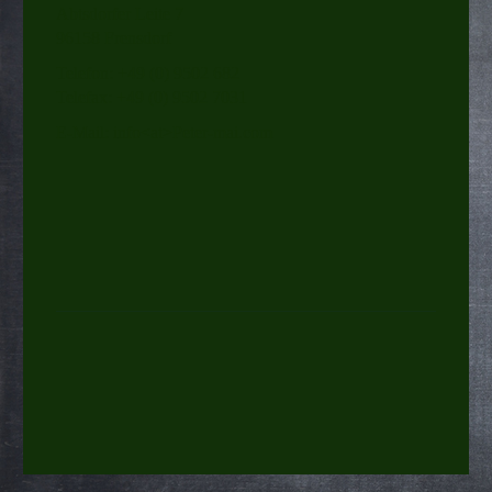
Abtsdorfer Leite 7
96158 Frensdorf
Telefon: +49 (0) 9502 682
Telefax: +49 (0) 9502 7031
E-Mail: info<at>Peter-mai.com